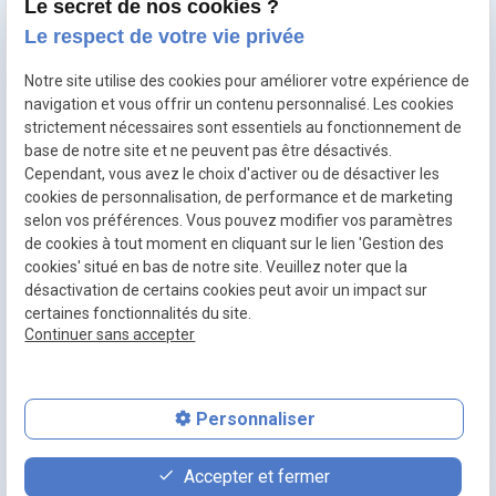
Le secret de nos cookies ?
Le respect de votre vie privée
Reconversion
Notre site utilise des cookies pour améliorer votre expérience de
Entreprise
navigation et vous offrir un contenu personnalisé. Les cookies
Équipe
strictement nécessaires sont essentiels au fonctionnement de
base de notre site et ne peuvent pas être désactivés.
Espace de coworking
Cependant, vous avez le choix d'activer ou de désactiver les
cookies de personnalisation, de performance et de marketing
selon vos préférences. Vous pouvez modifier vos paramètres
de cookies à tout moment en cliquant sur le lien 'Gestion des
Mentions
Politique de
Plan du
Gestion
cookies' situé en bas de notre site. Veuillez noter que la
légales
confidentialité
site
des
désactivation de certains cookies peut avoir un impact sur
cookies
certaines fonctionnalités du site.
SIRET :
50027240600025
Continuer sans accepter
Personnaliser
place
contact_page
phone
Accepter et fermer