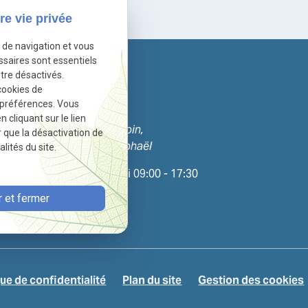
re vie privée
e de navigation et vous
ssaires sont essentiels
tre désactivés.
Informations
cookies de
04 13 68 49 39
 préférences. Vous
cliquant sur le lien
9 Voie Denis Papin,
r que la désactivation de
83700 Saint-Raphaël
lités du site.
Lundi - Vendredi 09:00 - 17:30
 et fermer
que de confidentialité
Plan du site
Gestion des cookies