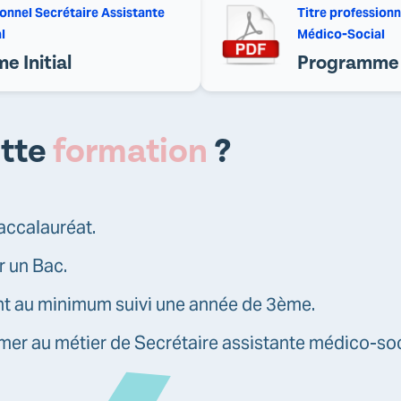
ionnel Secrétaire Assistante
Titre professionn
l
Médico-Social
 Initial
Programme 
ette
formation
?
accalauréat.
r un Bac.
ant au minimum suivi une année de 3ème.
mer au métier de Secrétaire assistante médico-soc