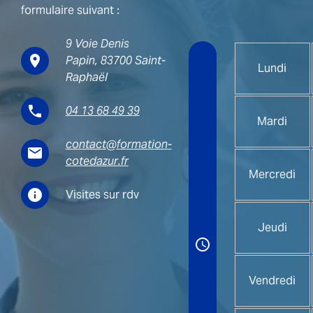
formulaire suivant :
9 Voie Denis
place
Papin,
83700 Saint-
Lundi
Raphaël
phone
04 13 68 49 39
Mardi
contact@formation-
email
cotedazur.fr
Mercredi
info
Visites sur rdv
Jeudi
access_time
Vendredi