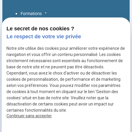
Formations
Alternance
Le secret de nos cookies ?
Le respect de votre vie privée
Reconversion
Notre site utilise des cookies pour améliorer votre expérience de
Entreprise
navigation et vous offrir un contenu personnalisé. Les cookies
Équipe
strictement nécessaires sont essentiels au fonctionnement de
base de notre site et ne peuvent pas être désactivés.
Espace de coworking
Cependant, vous avez le choix d'activer ou de désactiver les
cookies de personnalisation, de performance et de marketing
selon vos préférences. Vous pouvez modifier vos paramètres
de cookies à tout moment en cliquant sur le lien 'Gestion des
Mentions
Politique de
Plan du
Gestion
cookies' situé en bas de notre site. Veuillez noter que la
légales
confidentialité
site
des
désactivation de certains cookies peut avoir un impact sur
cookies
certaines fonctionnalités du site.
SIRET :
50027240600025
Continuer sans accepter