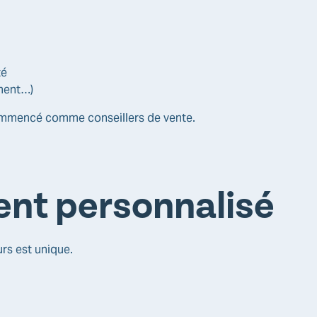
té
ment…)
mmencé comme conseillers de vente.
t personnalisé
rs est unique.