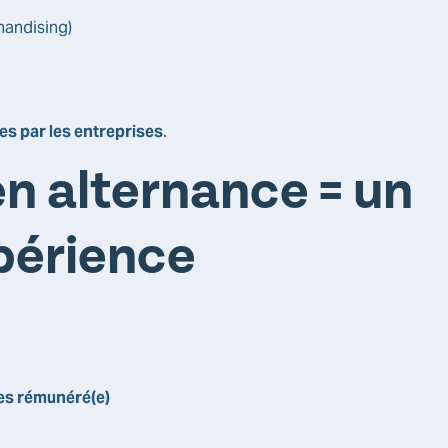
handising)
s par les entreprises
.
n alternance = un
xpérience
tes rémunéré(e)