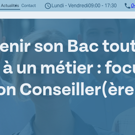
Lundi - Vendredi
09:00 - 17:30
0
Actualités
Contact
nir son Bac tou
à un métier : fo
on Conseiller(ère