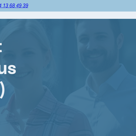
4 13 68 49 39
t
cus
)