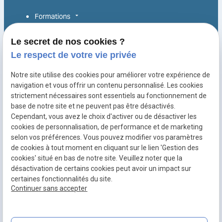
Formations
Alternance
Le secret de nos cookies ?
Le respect de votre vie privée
Reconversion
Notre site utilise des cookies pour améliorer votre expérience de
Entreprise
navigation et vous offrir un contenu personnalisé. Les cookies
Équipe
strictement nécessaires sont essentiels au fonctionnement de
base de notre site et ne peuvent pas être désactivés.
Espace de coworking
Cependant, vous avez le choix d'activer ou de désactiver les
cookies de personnalisation, de performance et de marketing
selon vos préférences. Vous pouvez modifier vos paramètres
de cookies à tout moment en cliquant sur le lien 'Gestion des
Mentions
Politique de
Plan du
Gestion
cookies' situé en bas de notre site. Veuillez noter que la
légales
confidentialité
site
des
désactivation de certains cookies peut avoir un impact sur
cookies
certaines fonctionnalités du site.
SIRET :
50027240600025
Continuer sans accepter